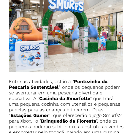
Entre as atividades, estão a
"
Pontezinha da
Pescaria Sustentável
", onde os pequenos podem
se aventurar em uma pescaria divertida e
educativa. A "
Casinha da Smurfette
" que trará
uma pequena cozinha com utensílios e pequenas
panelas para as crianças brincarem. Duas
"
Estações Gamer
" que oferecerão o jogo Smurfs2
para Xbox, o "
Brinquedão da Floresta
", onde os
pequenos poderão subir entre as estruturas verdes
e escorregar pelo tobogã, caindo em uma piscina