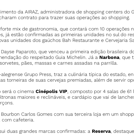
ento da AIRAZ, administradora de shopping centers do Grup
echaram contrato para trazer suas operações ao shopping.
 forte mix de gastronomia, que contará com 10 operações n
s, já estão confirmadas as primeiras unidades no sul do re
novas unidades dos gaúchos Bah Restaurante e Cervejaria Sa
 Dayse Paparoto, que venceu a primeira edição brasileira d
mendação do respeitado Guia Michelin. Já a
Narbona
, que 
 sorvetes, pães, massas e carnes assadas na parrilla.
-alegrense Grupo Press, traz a culinária típica do estado, 
as torneiras de suas cervejas premiadas, além de servir op
 será o cinema
Cinépolis VIP
, composto por 4 salas de 61
ltronas maiores e reclináveis, e cardápio que vai de lanche
rçons.
ourbon Carlos Gomes com sua terceira loja em um shoppin
 com cafeteria.
sui duas grandes marcas confirmadas: a
Reserva
, destaque