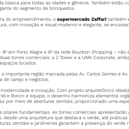
da básica para todas as idades e gêneros. Também estão 
gante do segmento de brinquedos.
cora do empreendimento, o
supermercado Zaffari
também es
ura, com inovação e visual moderno e elegante, se encaix
– 8º em Porto Alegre e 6º da rede Bourbon Shopping – nã
uas torres comerciais: a Z Tower e a UMA Corporate, amb
 espaços locados.
a importante região marcada pelas Av. Carlos Gomes e Av. 
 de varejo e negócios.
modernidade e inovação. Com projeto arquitetônico ideali
briel e Bonini e equipe, o desenho harmoniza elementos or
ui por meio de aberturas zenitais, proporcionado uma exper
pilares fundamentais. As torres comerciais apresentarão a 
 desde uma arquitetura que destaca o verde, até práticas
uras zenitais e jardineiras garantem a presença do verde n