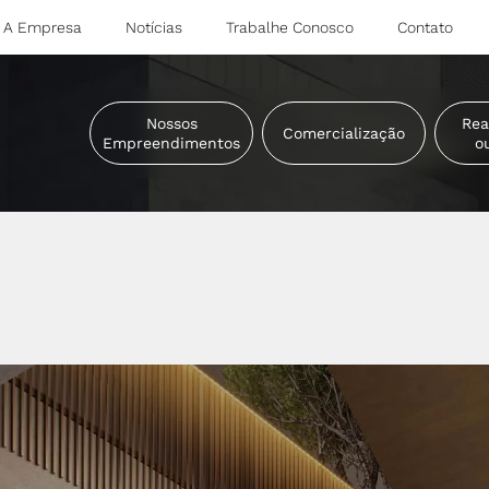
A Empresa
Notícias
Trabalhe Conosco
Contato
Nossos
Rea
Comercialização
Empreendimentos
o