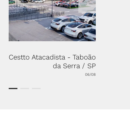
Cestto Atacadista - Taboão
Zaffar
da Serra / SP
06/08