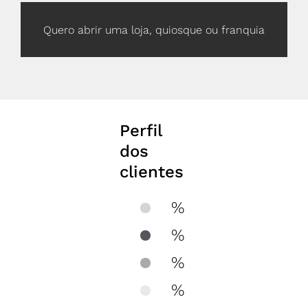
Quero abrir uma loja, quiosque ou franquia
Perfil
dos
clientes
%
%
%
%