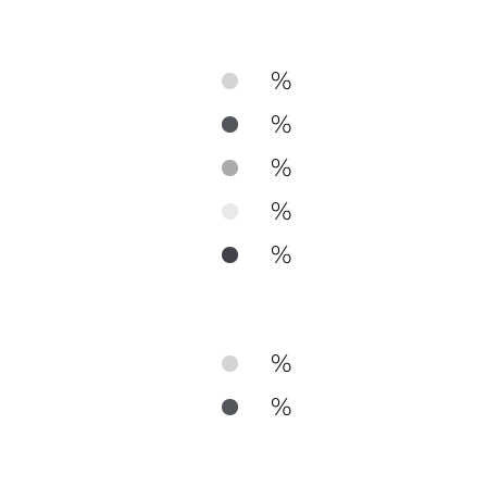
%
%
%
%
%
%
%