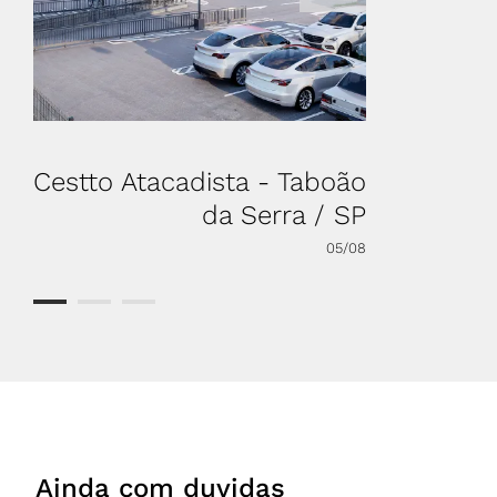
Cestto Atacadista - Taboão
Zaffar
da Serra / SP
05/08
Ainda com duvidas